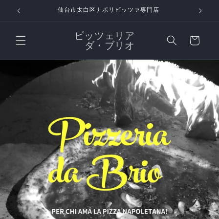
コンテ
仙台市太白区ナポリピッツァ専門店
ンツに
進む
カ
ピッツェリア
ー
ダ・ブリオ
ト