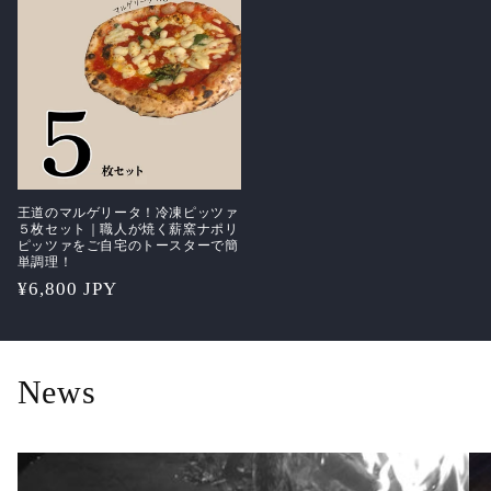
格
格
王道のマルゲリータ！冷凍ピッツァ
５枚セット｜職人が焼く薪窯ナポリ
ピッツァをご自宅のトースターで簡
単調理！
通
¥6,800 JPY
常
価
格
News